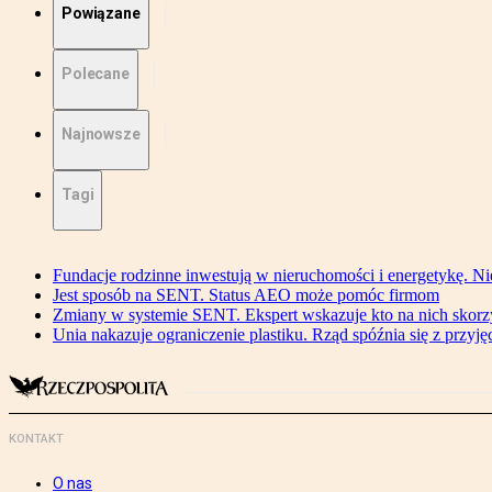
Powiązane
Polecane
Najnowsze
Tagi
Fundacje rodzinne inwestują w nieruchomości i energetykę. Ni
Jest sposób na SENT. Status AEO może pomóc firmom
Zmiany w systemie SENT. Ekspert wskazuje kto na nich skorzys
Unia nakazuje ograniczenie plastiku. Rząd spóźnia się z przyj
KONTAKT
O nas