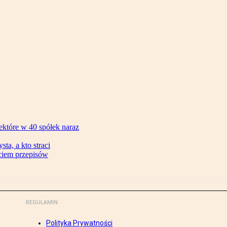
ektóre w 40 spółek naraz
ta, a kto straci
ęciem przepisów
REGULAMIN
Polityka Prywatności