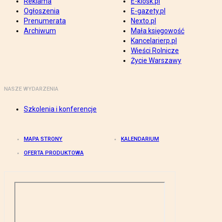
Reklama
E-kiosk.pl
Ogłoszenia
E-gazety.pl
Prenumerata
Nexto.pl
Archiwum
Mała księgowość
Kancelarierp.pl
Wieści Rolnicze
Życie Warszawy
NASZE WYDARZENIA
Szkolenia i konferencje
MAPA STRONY
KALENDARIUM
OFERTA PRODUKTOWA