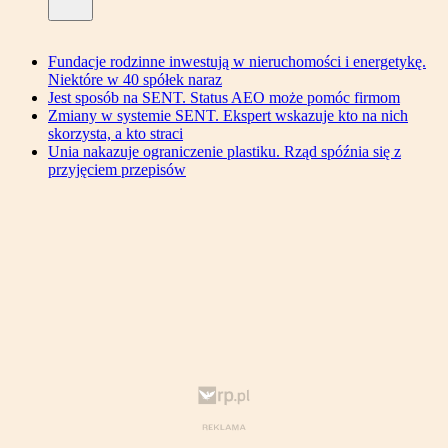
Fundacje rodzinne inwestują w nieruchomości i energetykę.
Niektóre w 40 spółek naraz
Jest sposób na SENT. Status AEO może pomóc firmom
Zmiany w systemie SENT. Ekspert wskazuje kto na nich
skorzysta, a kto straci
Unia nakazuje ograniczenie plastiku. Rząd spóźnia się z
przyjęciem przepisów