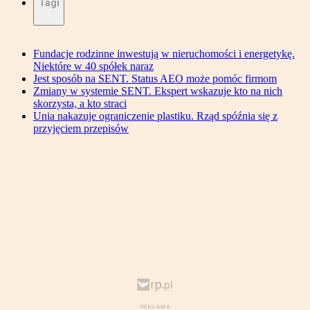
Tagi
Fundacje rodzinne inwestują w nieruchomości i energetykę.
Niektóre w 40 spółek naraz
Jest sposób na SENT. Status AEO może pomóc firmom
Zmiany w systemie SENT. Ekspert wskazuje kto na nich
skorzysta, a kto straci
Unia nakazuje ograniczenie plastiku. Rząd spóźnia się z
przyjęciem przepisów