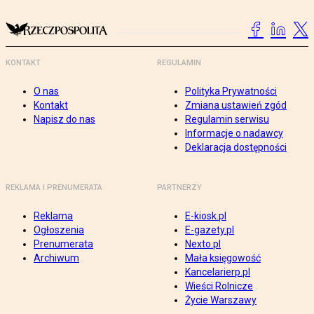
KONTAKT
REGULAMIN
O nas
Polityka Prywatności
Kontakt
Zmiana ustawień zgód
Napisz do nas
Regulamin serwisu
Informacje o nadawcy
Deklaracja dostępności
REKLAMA I PRENUMERATA
PARTNERZY
Reklama
E-kiosk.pl
Ogłoszenia
E-gazety.pl
Prenumerata
Nexto.pl
Archiwum
Mała księgowość
Kancelarierp.pl
Wieści Rolnicze
Życie Warszawy