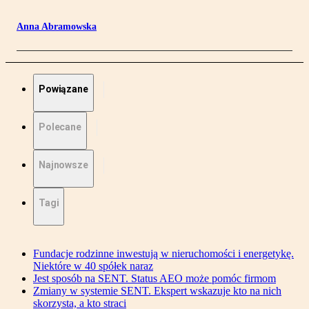
Anna Abramowska
Powiązane
Polecane
Najnowsze
Tagi
Fundacje rodzinne inwestują w nieruchomości i energetykę.
Niektóre w 40 spółek naraz
Jest sposób na SENT. Status AEO może pomóc firmom
Zmiany w systemie SENT. Ekspert wskazuje kto na nich
skorzysta, a kto straci