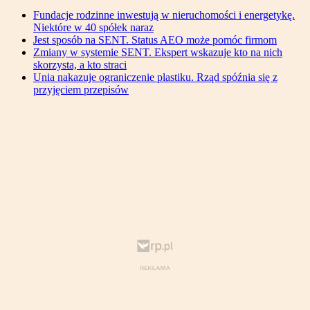
Fundacje rodzinne inwestują w nieruchomości i energetykę.
Niektóre w 40 spółek naraz
Jest sposób na SENT. Status AEO może pomóc firmom
Zmiany w systemie SENT. Ekspert wskazuje kto na nich
skorzysta, a kto straci
Unia nakazuje ograniczenie plastiku. Rząd spóźnia się z
przyjęciem przepisów