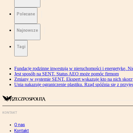
Polecane
Najnowsze
Tagi
Fundacje rodzinne inwestują w nieruchomości i energetykę. Ni
Jest sposób na SENT. Status AEO może pomóc firmom
Zmiany w systemie SENT. Ekspert wskazuje kto na nich skorzys
Unia nakazuje ograniczenie plastiku. Rząd spóźnia się z przyj
KONTAKT
O nas
Kontakt