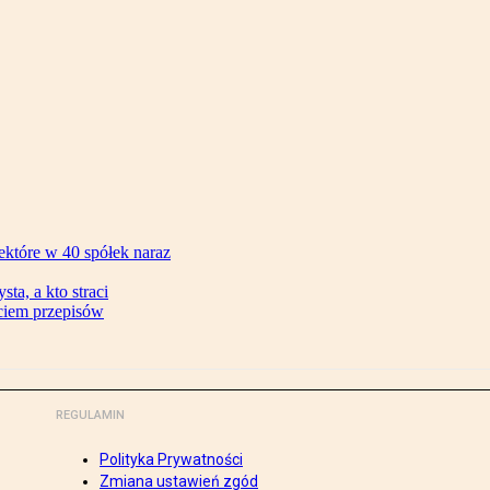
ektóre w 40 spółek naraz
ta, a kto straci
ęciem przepisów
REGULAMIN
Polityka Prywatności
Zmiana ustawień zgód