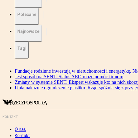
Polecane
Najnowsze
Tagi
Fundacje rodzinne inwestują w nieruchomości i energetykę. Ni
Jest sposób na SENT. Status AEO może pomóc firmom
Zmiany w systemie SENT. Ekspert wskazuje kto na nich skorzys
Unia nakazuje ograniczenie plastiku. Rząd spóźnia się z przyj
KONTAKT
O nas
Kontakt