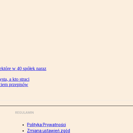
ektóre w 40 spółek naraz
ta, a kto straci
ęciem przepisów
REGULAMIN
Polityka Prywatności
Zmiana ustawień zgód