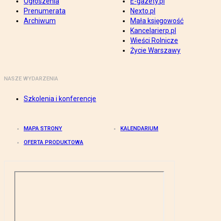
Ogłoszenia
E-gazety.pl
Prenumerata
Nexto.pl
Archiwum
Mała księgowość
Kancelarierp.pl
Wieści Rolnicze
Życie Warszawy
NASZE WYDARZENIA
Szkolenia i konferencje
MAPA STRONY
KALENDARIUM
OFERTA PRODUKTOWA