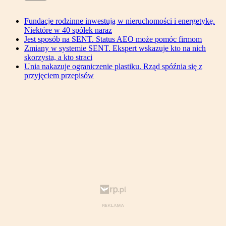
Fundacje rodzinne inwestują w nieruchomości i energetykę.
Niektóre w 40 spółek naraz
Jest sposób na SENT. Status AEO może pomóc firmom
Zmiany w systemie SENT. Ekspert wskazuje kto na nich
skorzysta, a kto straci
Unia nakazuje ograniczenie plastiku. Rząd spóźnia się z
przyjęciem przepisów