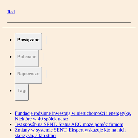
Red
Powiązane
Polecane
Najnowsze
Tagi
Fundacje rodzinne inwestują w nieruchomości i energetykę.
Niektóre w 40 spółek naraz
Jest sposób na SENT. Status AEO może pomóc firmom
Zmiany w systemie SENT. Ekspert wskazuje kto na nich
skorzysta, a kto straci