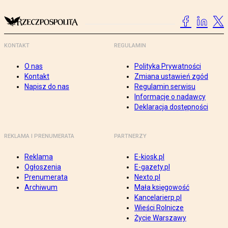
KONTAKT
REGULAMIN
O nas
Polityka Prywatności
Kontakt
Zmiana ustawień zgód
Napisz do nas
Regulamin serwisu
Informacje o nadawcy
Deklaracja dostępności
REKLAMA I PRENUMERATA
PARTNERZY
Reklama
E-kiosk.pl
Ogłoszenia
E-gazety.pl
Prenumerata
Nexto.pl
Archiwum
Mała księgowość
Kancelarierp.pl
Wieści Rolnicze
Życie Warszawy