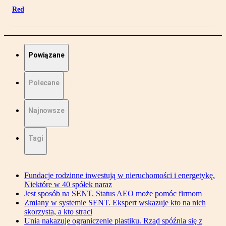
Red
Powiązane
Polecane
Najnowsze
Tagi
Fundacje rodzinne inwestują w nieruchomości i energetykę.
Niektóre w 40 spółek naraz
Jest sposób na SENT. Status AEO może pomóc firmom
Zmiany w systemie SENT. Ekspert wskazuje kto na nich
skorzysta, a kto straci
Unia nakazuje ograniczenie plastiku. Rząd spóźnia się z