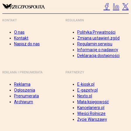
KONTAKT
REGULAMIN
O nas
Polityka Prywatności
Kontakt
Zmiana ustawień zgód
Napisz do nas
Regulamin serwisu
Informacje o nadawcy
Deklaracja dostępności
REKLAMA I PRENUMERATA
PARTNERZY
Reklama
E-kiosk.pl
Ogłoszenia
E-gazety.pl
Prenumerata
Nexto.pl
Archiwum
Mała księgowość
Kancelarierp.pl
Wieści Rolnicze
Życie Warszawy