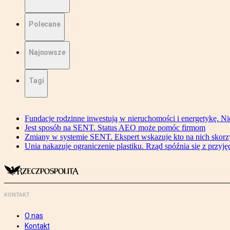
Polecane
Najnowsze
Tagi
Fundacje rodzinne inwestują w nieruchomości i energetykę. Ni
Jest sposób na SENT. Status AEO może pomóc firmom
Zmiany w systemie SENT. Ekspert wskazuje kto na nich skorzys
Unia nakazuje ograniczenie plastiku. Rząd spóźnia się z przyj
KONTAKT
O nas
Kontakt