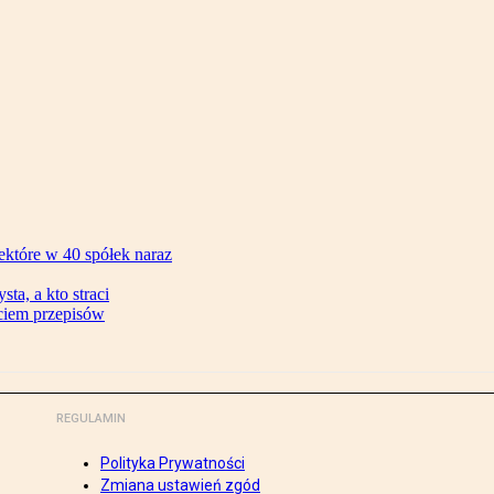
ektóre w 40 spółek naraz
ta, a kto straci
ęciem przepisów
REGULAMIN
Polityka Prywatności
Zmiana ustawień zgód