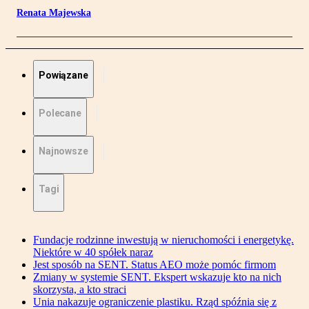
Renata Majewska
Powiązane
Polecane
Najnowsze
Tagi
Fundacje rodzinne inwestują w nieruchomości i energetykę.
Niektóre w 40 spółek naraz
Jest sposób na SENT. Status AEO może pomóc firmom
Zmiany w systemie SENT. Ekspert wskazuje kto na nich
skorzysta, a kto straci
Unia nakazuje ograniczenie plastiku. Rząd spóźnia się z