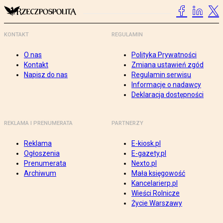
KONTAKT
REGULAMIN
O nas
Polityka Prywatności
Kontakt
Zmiana ustawień zgód
Napisz do nas
Regulamin serwisu
Informacje o nadawcy
Deklaracja dostępności
REKLAMA I PRENUMERATA
PARTNERZY
Reklama
E-kiosk.pl
Ogłoszenia
E-gazety.pl
Prenumerata
Nexto.pl
Archiwum
Mała księgowość
Kancelarierp.pl
Wieści Rolnicze
Życie Warszawy