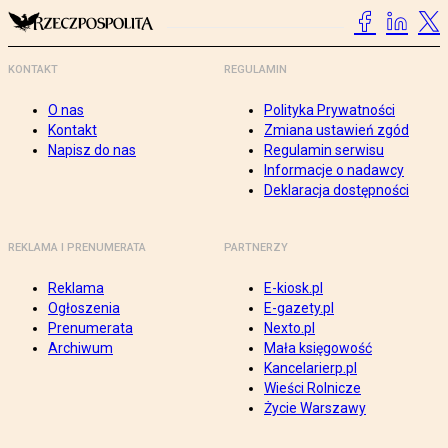
KONTAKT
REGULAMIN
O nas
Polityka Prywatności
Kontakt
Zmiana ustawień zgód
Napisz do nas
Regulamin serwisu
Informacje o nadawcy
Deklaracja dostępności
REKLAMA I PRENUMERATA
PARTNERZY
Reklama
E-kiosk.pl
Ogłoszenia
E-gazety.pl
Prenumerata
Nexto.pl
Archiwum
Mała księgowość
Kancelarierp.pl
Wieści Rolnicze
Życie Warszawy