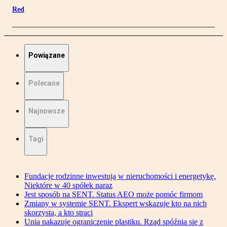
Red
Powiązane
Polecane
Najnowsze
Tagi
Fundacje rodzinne inwestują w nieruchomości i energetykę.
Niektóre w 40 spółek naraz
Jest sposób na SENT. Status AEO może pomóc firmom
Zmiany w systemie SENT. Ekspert wskazuje kto na nich
skorzysta, a kto straci
Unia nakazuje ograniczenie plastiku. Rząd spóźnia się z