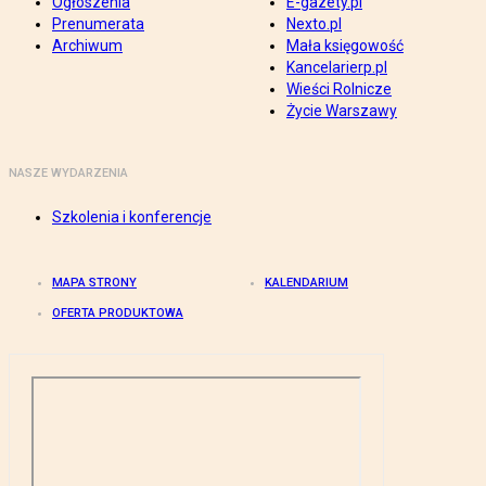
Ogłoszenia
E-gazety.pl
Prenumerata
Nexto.pl
Archiwum
Mała księgowość
Kancelarierp.pl
Wieści Rolnicze
Życie Warszawy
NASZE WYDARZENIA
Szkolenia i konferencje
MAPA STRONY
KALENDARIUM
OFERTA PRODUKTOWA