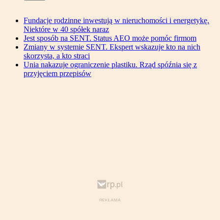
Fundacje rodzinne inwestują w nieruchomości i energetykę.
Niektóre w 40 spółek naraz
Jest sposób na SENT. Status AEO może pomóc firmom
Zmiany w systemie SENT. Ekspert wskazuje kto na nich
skorzysta, a kto straci
Unia nakazuje ograniczenie plastiku. Rząd spóźnia się z
przyjęciem przepisów