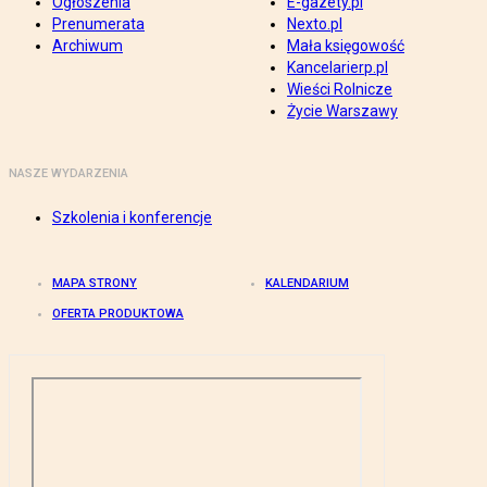
Ogłoszenia
E-gazety.pl
Prenumerata
Nexto.pl
Archiwum
Mała księgowość
Kancelarierp.pl
Wieści Rolnicze
Życie Warszawy
NASZE WYDARZENIA
Szkolenia i konferencje
MAPA STRONY
KALENDARIUM
OFERTA PRODUKTOWA