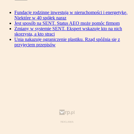
Fundacje rodzinne inwestują w nieruchomości i energetykę.
Niektóre w 40 spółek naraz
Jest sposób na SENT. Status AEO może pomóc firmom
Zmiany w systemie SENT. Ekspert wskazuje kto na nich
skorzysta, a kto straci
Unia nakazuje ograniczenie plastiku. Rząd spóźnia się z
przyjęciem przepisów