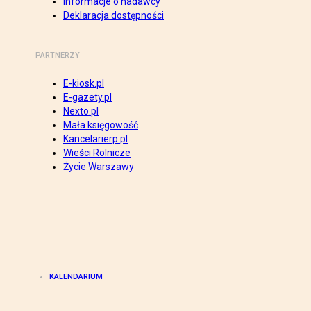
Informacje o nadawcy
Deklaracja dostępności
PARTNERZY
E-kiosk.pl
E-gazety.pl
Nexto.pl
Mała księgowość
Kancelarierp.pl
Wieści Rolnicze
Życie Warszawy
KALENDARIUM