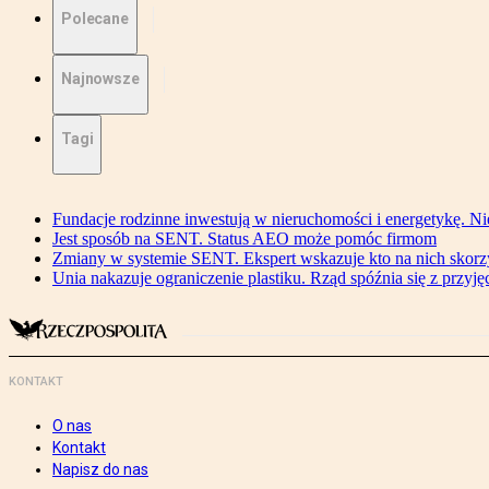
Polecane
Najnowsze
Tagi
Fundacje rodzinne inwestują w nieruchomości i energetykę. Ni
Jest sposób na SENT. Status AEO może pomóc firmom
Zmiany w systemie SENT. Ekspert wskazuje kto na nich skorzys
Unia nakazuje ograniczenie plastiku. Rząd spóźnia się z przyj
KONTAKT
O nas
Kontakt
Napisz do nas