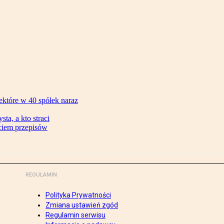
ektóre w 40 spółek naraz
ta, a kto straci
ęciem przepisów
REGULAMIN
Polityka Prywatności
Zmiana ustawień zgód
Regulamin serwisu