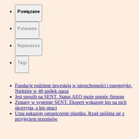
Powiązane
Polecane
Najnowsze
Tagi
Fundacje rodzinne inwestują w nieruchomości i energetykę.
Niektóre w 40 spółek naraz
Jest sposób na SENT. Status AEO może pomóc firmom
Zmiany w systemie SENT. Ekspert wskazuje kto na nich
skorzysta, a kto straci
Unia nakazuje ograniczenie plastiku. Rząd spóźnia się z
przyjęciem przepisów