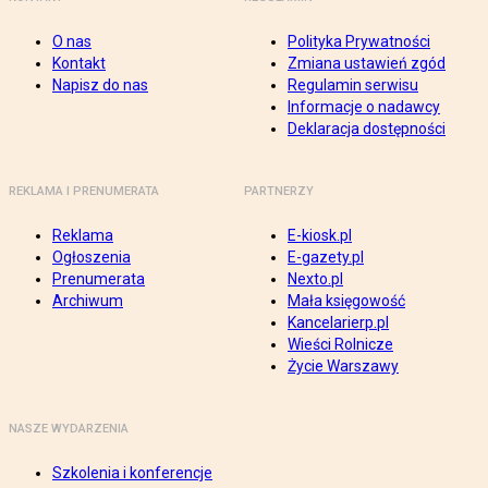
O nas
Polityka Prywatności
Kontakt
Zmiana ustawień zgód
Napisz do nas
Regulamin serwisu
Informacje o nadawcy
Deklaracja dostępności
REKLAMA I PRENUMERATA
PARTNERZY
Reklama
E-kiosk.pl
Ogłoszenia
E-gazety.pl
Prenumerata
Nexto.pl
Archiwum
Mała księgowość
Kancelarierp.pl
Wieści Rolnicze
Życie Warszawy
NASZE WYDARZENIA
Szkolenia i konferencje