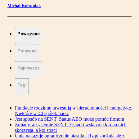
Michał Kołtuniak
Powiązane
Polecane
Najnowsze
Tagi
Fundacje rodzinne inwestują w nieruchomości i energetykę.
Niektóre w 40 spółek naraz
Jest sposób na SENT. Status AEO może pomóc firmom
Zmiany w systemie SENT. Ekspert wskazuje kto na nich
skorzysta, a kto straci
Unia nakazuje ograniczenie plastiku. Rząd spóźnia się z