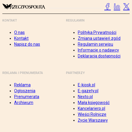
KONTAKT
REGULAMIN
O nas
Polityka Prywatności
Kontakt
Zmiana ustawień zgód
Napisz do nas
Regulamin serwisu
Informacje o nadawcy
Deklaracja dostępności
REKLAMA I PRENUMERATA
PARTNERZY
Reklama
E-kiosk.pl
Ogłoszenia
E-gazety.pl
Prenumerata
Nexto.pl
Archiwum
Mała księgowość
Kancelarierp.pl
Wieści Rolnicze
Życie Warszawy