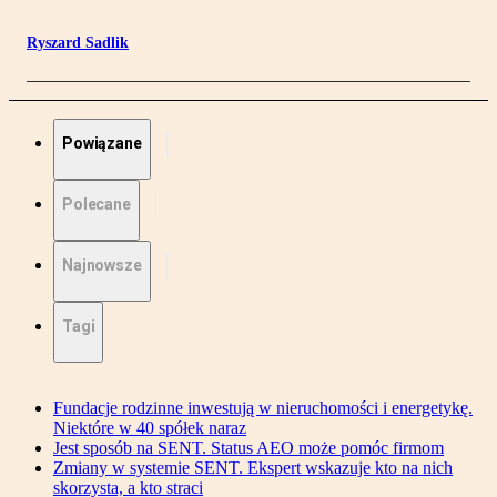
Ryszard Sadlik
Powiązane
Polecane
Najnowsze
Tagi
Fundacje rodzinne inwestują w nieruchomości i energetykę.
Niektóre w 40 spółek naraz
Jest sposób na SENT. Status AEO może pomóc firmom
Zmiany w systemie SENT. Ekspert wskazuje kto na nich
skorzysta, a kto straci