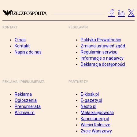
KONTAKT
REGULAMIN
O nas
Polityka Prywatności
Kontakt
Zmiana ustawień zgód
Napisz do nas
Regulamin serwisu
Informacje o nadawcy
Deklaracja dostępności
REKLAMA I PRENUMERATA
PARTNERZY
Reklama
E-kiosk.pl
Ogłoszenia
E-gazety.pl
Prenumerata
Nexto.pl
Archiwum
Mała księgowość
Kancelarierp.pl
Wieści Rolnicze
Życie Warszawy