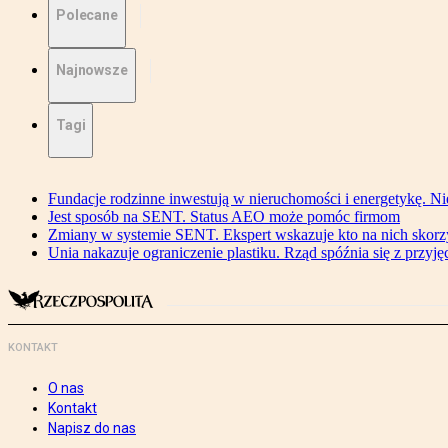
Polecane
Najnowsze
Tagi
Fundacje rodzinne inwestują w nieruchomości i energetykę. Ni
Jest sposób na SENT. Status AEO może pomóc firmom
Zmiany w systemie SENT. Ekspert wskazuje kto na nich skorzys
Unia nakazuje ograniczenie plastiku. Rząd spóźnia się z przyj
KONTAKT
O nas
Kontakt
Napisz do nas