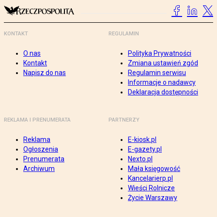
KONTAKT
REGULAMIN
O nas
Polityka Prywatności
Kontakt
Zmiana ustawień zgód
Napisz do nas
Regulamin serwisu
Informacje o nadawcy
Deklaracja dostępności
REKLAMA I PRENUMERATA
PARTNERZY
Reklama
E-kiosk.pl
Ogłoszenia
E-gazety.pl
Prenumerata
Nexto.pl
Archiwum
Mała księgowość
Kancelarierp.pl
Wieści Rolnicze
Życie Warszawy