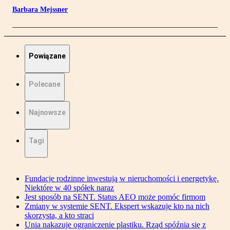
Barbara Mejssner
Powiązane
Polecane
Najnowsze
Tagi
Fundacje rodzinne inwestują w nieruchomości i energetykę.
Niektóre w 40 spółek naraz
Jest sposób na SENT. Status AEO może pomóc firmom
Zmiany w systemie SENT. Ekspert wskazuje kto na nich
skorzysta, a kto straci
Unia nakazuje ograniczenie plastiku. Rząd spóźnia się z