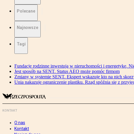
Polecane
Najnowsze
Tagi
Fundacje rodzinne inwestują w nieruchomości i energetykę. Ni
Jest sposób na SENT. Status AEO może pomóc firmom
Zmiany w systemie SENT. Ekspert wskazuje kto na nich skorzys
Unia nakazuje ograniczenie plastiku. Rząd spóźnia się z przyj
KONTAKT
O nas
Kontakt