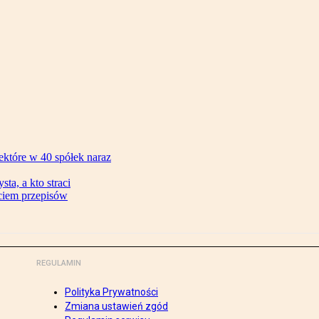
ektóre w 40 spółek naraz
ta, a kto straci
ęciem przepisów
REGULAMIN
Polityka Prywatności
Zmiana ustawień zgód