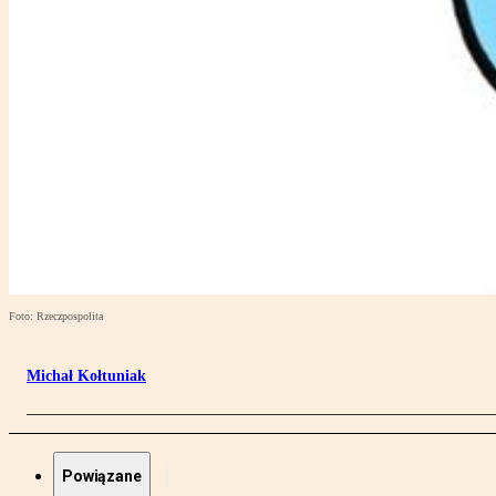
Foto: Rzeczpospolita
Michał Kołtuniak
Powiązane