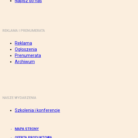
Napisz do nas
REKLAMA I PRENUMERATA
Reklama
Ogłoszenia
Prenumerata
Archiwum
NASZE WYDARZENIA
Szkolenia i konferencje
MAPA STRONY
OFERTA PRODUKTOWA