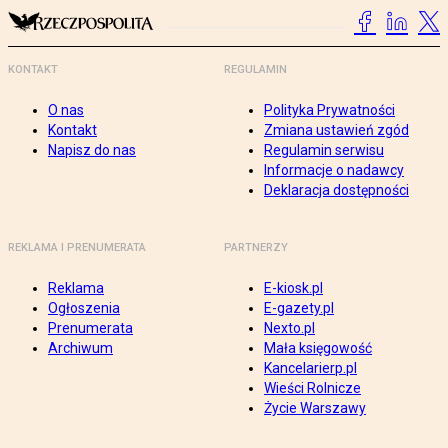
KONTAKT
REGULAMIN
O nas
Polityka Prywatności
Kontakt
Zmiana ustawień zgód
Napisz do nas
Regulamin serwisu
Informacje o nadawcy
Deklaracja dostępności
REKLAMA I PRENUMERATA
PARTNERZY
Reklama
E-kiosk.pl
Ogłoszenia
E-gazety.pl
Prenumerata
Nexto.pl
Archiwum
Mała księgowość
Kancelarierp.pl
Wieści Rolnicze
Życie Warszawy