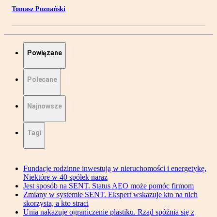
Tomasz Poznański
Powiązane
Polecane
Najnowsze
Tagi
Fundacje rodzinne inwestują w nieruchomości i energetykę.
Niektóre w 40 spółek naraz
Jest sposób na SENT. Status AEO może pomóc firmom
Zmiany w systemie SENT. Ekspert wskazuje kto na nich
skorzysta, a kto straci
Unia nakazuje ograniczenie plastiku. Rząd spóźnia się z