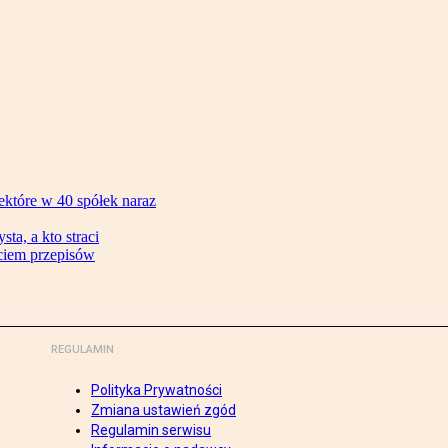
ektóre w 40 spółek naraz
ta, a kto straci
ęciem przepisów
REGULAMIN
Polityka Prywatności
Zmiana ustawień zgód
Regulamin serwisu