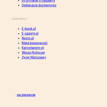
Informacje o nadawcy
Deklaracja dostępności
PARTNERZY
E-kiosk.pl
E-gazety.pl
Nexto.pl
Mała księgowość
Kancelarierp.pl
Wieści Rolnicze
Życie Warszawy
KALENDARIUM