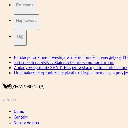
Polecane
Najnowsze
Tagi
Fundacje rodzinne inwestują w nieruchomości i energetykę. Ni
Jest sposób na SENT. Status AEO może pomóc firmom
Zmiany w systemie SENT. Ekspert wskazuje kto na nich skorzys
Unia nakazuje ograniczenie plastiku. Rząd spóźnia się z przyj
KONTAKT
O nas
Kontakt
Napisz do nas