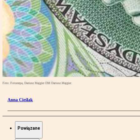
Foto: Fotorzepa, Dariusz Majgier DM Dariusz Majgier
Anna Cieślak
Powiązane