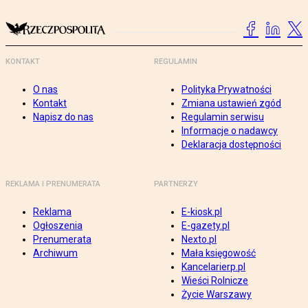
KONTAKT
REGULAMIN
O nas
Polityka Prywatności
Kontakt
Zmiana ustawień zgód
Napisz do nas
Regulamin serwisu
Informacje o nadawcy
Deklaracja dostępności
REKLAMA I PRENUMERATA
PARTNERZY
Reklama
E-kiosk.pl
Ogłoszenia
E-gazety.pl
Prenumerata
Nexto.pl
Archiwum
Mała księgowość
Kancelarierp.pl
Wieści Rolnicze
Życie Warszawy