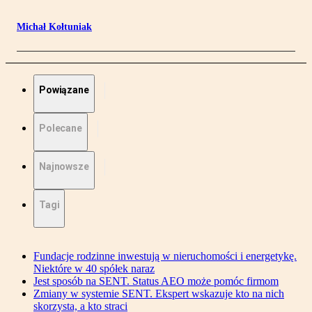
Michał Kołtuniak
Powiązane
Polecane
Najnowsze
Tagi
Fundacje rodzinne inwestują w nieruchomości i energetykę.
Niektóre w 40 spółek naraz
Jest sposób na SENT. Status AEO może pomóc firmom
Zmiany w systemie SENT. Ekspert wskazuje kto na nich
skorzysta, a kto straci