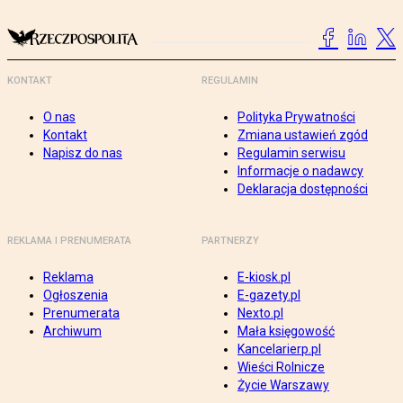
KONTAKT
REGULAMIN
O nas
Polityka Prywatności
Kontakt
Zmiana ustawień zgód
Napisz do nas
Regulamin serwisu
Informacje o nadawcy
Deklaracja dostępności
REKLAMA I PRENUMERATA
PARTNERZY
Reklama
E-kiosk.pl
Ogłoszenia
E-gazety.pl
Prenumerata
Nexto.pl
Archiwum
Mała księgowość
Kancelarierp.pl
Wieści Rolnicze
Życie Warszawy