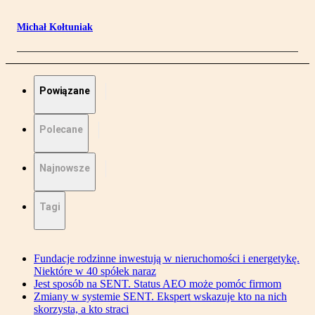
Michał Kołtuniak
Powiązane
Polecane
Najnowsze
Tagi
Fundacje rodzinne inwestują w nieruchomości i energetykę.
Niektóre w 40 spółek naraz
Jest sposób na SENT. Status AEO może pomóc firmom
Zmiany w systemie SENT. Ekspert wskazuje kto na nich
skorzysta, a kto straci