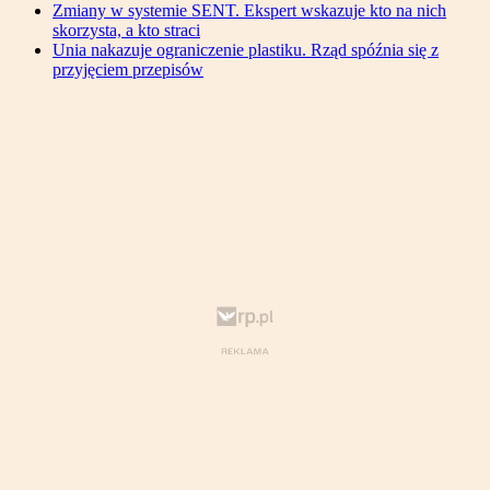
Zmiany w systemie SENT. Ekspert wskazuje kto na nich
skorzysta, a kto straci
Unia nakazuje ograniczenie plastiku. Rząd spóźnia się z
przyjęciem przepisów