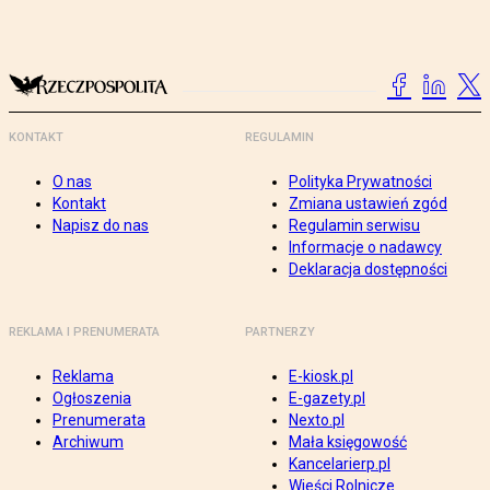
KONTAKT
REGULAMIN
O nas
Polityka Prywatności
Kontakt
Zmiana ustawień zgód
Napisz do nas
Regulamin serwisu
Informacje o nadawcy
Deklaracja dostępności
REKLAMA I PRENUMERATA
PARTNERZY
Reklama
E-kiosk.pl
Ogłoszenia
E-gazety.pl
Prenumerata
Nexto.pl
Archiwum
Mała księgowość
Kancelarierp.pl
Wieści Rolnicze