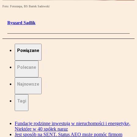
Foto: Fotorzepa, BS Bartek Sadowski
Ryszard Sadlik
Powiązane
Polecane
Najnowsze
Tagi
Fundacje rodzinne inwestują w nieruchomości i energetykę.
Niektóre w 40 spółek naraz
Jest sposób na SENT. Status AEO może pomóc firmom