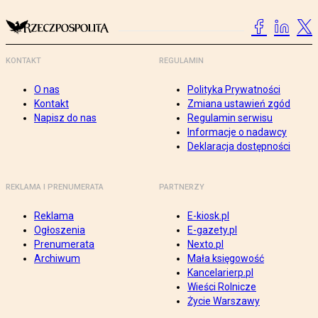
KONTAKT
REGULAMIN
O nas
Polityka Prywatności
Kontakt
Zmiana ustawień zgód
Napisz do nas
Regulamin serwisu
Informacje o nadawcy
Deklaracja dostępności
REKLAMA I PRENUMERATA
PARTNERZY
Reklama
E-kiosk.pl
Ogłoszenia
E-gazety.pl
Prenumerata
Nexto.pl
Archiwum
Mała księgowość
Kancelarierp.pl
Wieści Rolnicze
Życie Warszawy