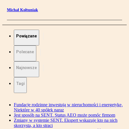
Michał Kołtuniak
Powiązane
Polecane
Najnowsze
Tagi
Fundacje rodzinne inwestują w nieruchomości i energetykę.
Niektóre w 40 spółek naraz
Jest sposób na SENT. Status AEO może pomóc firmom
Zmiany w systemie SENT. Ekspert wskazuje kto na nich
skorzysta, a kto straci