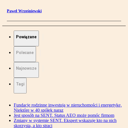
Paweł Wrześniewski
Powiązane
Polecane
Najnowsze
Tagi
Fundacje rodzinne inwestują w nieruchomości i energetykę.
Niektóre w 40 spółek naraz
Jest sposób na SENT. Status AEO może pomóc firmom
Zmiany w systemie SENT. Ekspert wskazuje kto na nich
skorzysta, a kto straci