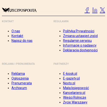
KONTAKT
REGULAMIN
O nas
Polityka Prywatności
Kontakt
Zmiana ustawień zgód
Napisz do nas
Regulamin serwisu
Informacje o nadawcy
Deklaracja dostępności
REKLAMA I PRENUMERATA
PARTNERZY
Reklama
E-kiosk.pl
Ogłoszenia
E-gazety.pl
Prenumerata
Nexto.pl
Archiwum
Mała księgowość
Kancelarierp.pl
Wieści Rolnicze
Życie Warszawy