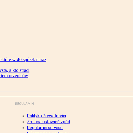
ektóre w 40 spółek naraz
ta, a kto straci
ęciem przepisów
REGULAMIN
Polityka Prywatności
Zmiana ustawień zgód
Regulamin serwisu