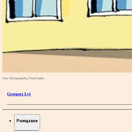
Foto: Rzeczpospolita, Paweł Gałka
Grzegorz Łyś
Powiązane