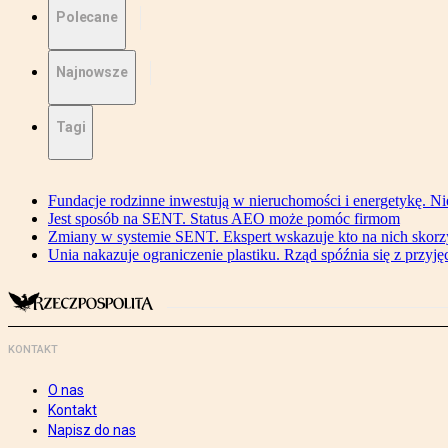
Polecane
Najnowsze
Tagi
Fundacje rodzinne inwestują w nieruchomości i energetykę. Ni
Jest sposób na SENT. Status AEO może pomóc firmom
Zmiany w systemie SENT. Ekspert wskazuje kto na nich skorzys
Unia nakazuje ograniczenie plastiku. Rząd spóźnia się z przyj
KONTAKT
O nas
Kontakt
Napisz do nas