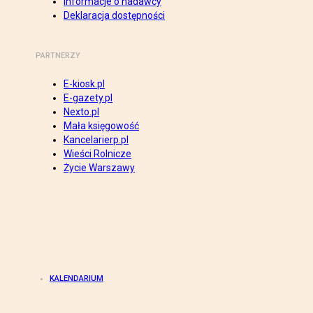
Informacje o nadawcy
Deklaracja dostępności
PARTNERZY
E-kiosk.pl
E-gazety.pl
Nexto.pl
Mała księgowość
Kancelarierp.pl
Wieści Rolnicze
Życie Warszawy
KALENDARIUM