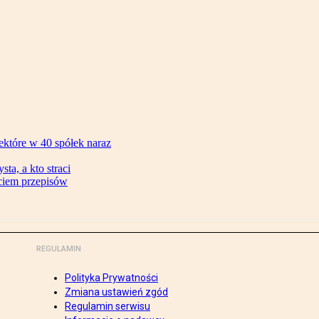
ektóre w 40 spółek naraz
ta, a kto straci
ęciem przepisów
REGULAMIN
Polityka Prywatności
Zmiana ustawień zgód
Regulamin serwisu