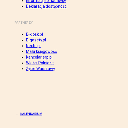
Informacje o nadawcy
Deklaracja dostępności
PARTNERZY
E-kiosk.pl
E-gazety.pl
Nexto.pl
Mała księgowość
Kancelarierp.pl
Wieści Rolnicze
Życie Warszawy
KALENDARIUM