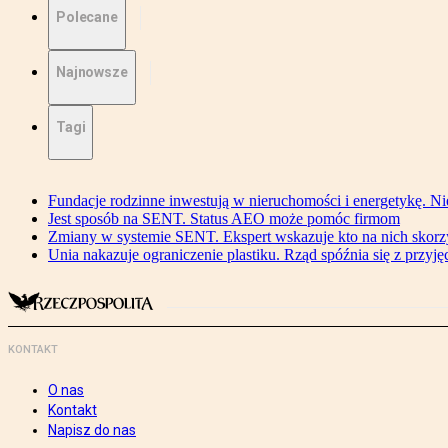
Polecane
Najnowsze
Tagi
Fundacje rodzinne inwestują w nieruchomości i energetykę. Ni
Jest sposób na SENT. Status AEO może pomóc firmom
Zmiany w systemie SENT. Ekspert wskazuje kto na nich skorzys
Unia nakazuje ograniczenie plastiku. Rząd spóźnia się z przyj
KONTAKT
O nas
Kontakt
Napisz do nas