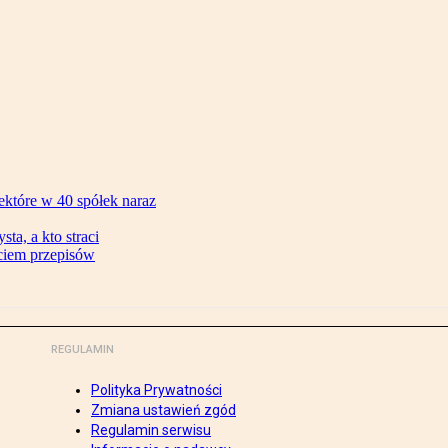
ektóre w 40 spółek naraz
ta, a kto straci
ęciem przepisów
REGULAMIN
Polityka Prywatności
Zmiana ustawień zgód
Regulamin serwisu