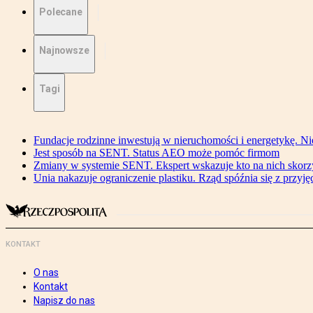
Polecane
Najnowsze
Tagi
Fundacje rodzinne inwestują w nieruchomości i energetykę. Ni
Jest sposób na SENT. Status AEO może pomóc firmom
Zmiany w systemie SENT. Ekspert wskazuje kto na nich skorzys
Unia nakazuje ograniczenie plastiku. Rząd spóźnia się z przyj
KONTAKT
O nas
Kontakt
Napisz do nas