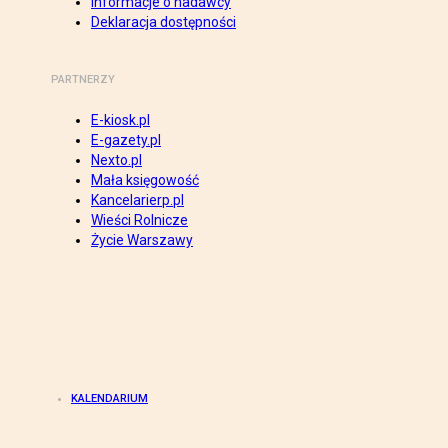
Informacje o nadawcy
Deklaracja dostępności
PARTNERZY
E-kiosk.pl
E-gazety.pl
Nexto.pl
Mała księgowość
Kancelarierp.pl
Wieści Rolnicze
Życie Warszawy
KALENDARIUM