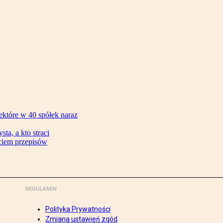
ektóre w 40 spółek naraz
ta, a kto straci
ęciem przepisów
REGULAMIN
Polityka Prywatności
Zmiana ustawień zgód