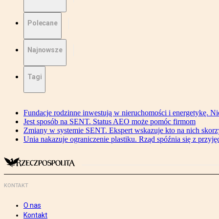
Polecane
Najnowsze
Tagi
Fundacje rodzinne inwestują w nieruchomości i energetykę. Ni
Jest sposób na SENT. Status AEO może pomóc firmom
Zmiany w systemie SENT. Ekspert wskazuje kto na nich skorzys
Unia nakazuje ograniczenie plastiku. Rząd spóźnia się z przyj
KONTAKT
O nas
Kontakt