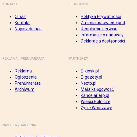
KONTAKT
REGULAMIN
O nas
Polityka Prywatności
Kontakt
Zmiana ustawień zgód
Napisz do nas
Regulamin serwisu
Informacje o nadawcy
Deklaracja dostępności
REKLAMA I PRENUMERATA
PARTNERZY
Reklama
E-kiosk.pl
Ogłoszenia
E-gazety.pl
Prenumerata
Nexto.pl
Archiwum
Mała księgowość
Kancelarierp.pl
Wieści Rolnicze
Życie Warszawy
NASZE WYDARZENIA