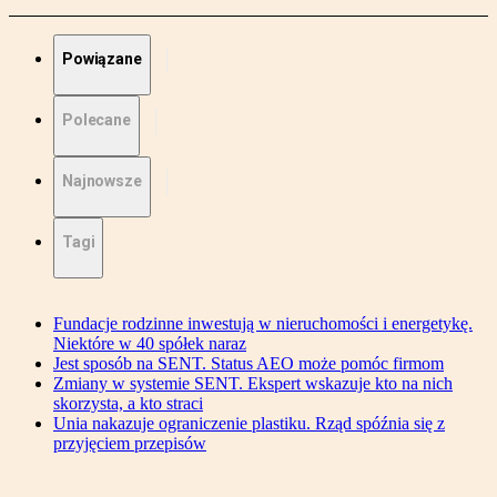
Powiązane
Polecane
Najnowsze
Tagi
Fundacje rodzinne inwestują w nieruchomości i energetykę.
Niektóre w 40 spółek naraz
Jest sposób na SENT. Status AEO może pomóc firmom
Zmiany w systemie SENT. Ekspert wskazuje kto na nich
skorzysta, a kto straci
Unia nakazuje ograniczenie plastiku. Rząd spóźnia się z
przyjęciem przepisów