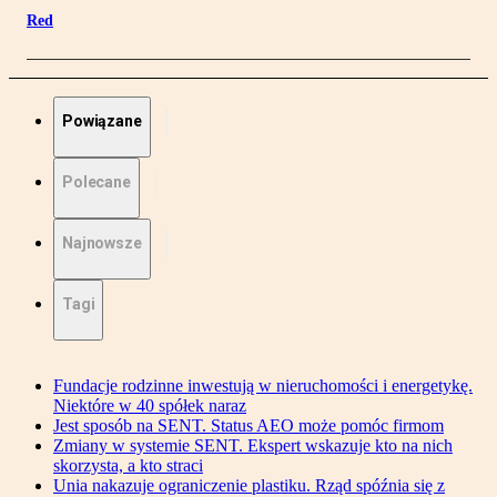
Red
Powiązane
Polecane
Najnowsze
Tagi
Fundacje rodzinne inwestują w nieruchomości i energetykę.
Niektóre w 40 spółek naraz
Jest sposób na SENT. Status AEO może pomóc firmom
Zmiany w systemie SENT. Ekspert wskazuje kto na nich
skorzysta, a kto straci
Unia nakazuje ograniczenie plastiku. Rząd spóźnia się z