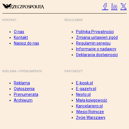
KONTAKT
REGULAMIN
O nas
Polityka Prywatności
Kontakt
Zmiana ustawień zgód
Napisz do nas
Regulamin serwisu
Informacje o nadawcy
Deklaracja dostępności
REKLAMA I PRENUMERATA
PARTNERZY
Reklama
E-kiosk.pl
Ogłoszenia
E-gazety.pl
Prenumerata
Nexto.pl
Archiwum
Mała księgowość
Kancelarierp.pl
Wieści Rolnicze
Życie Warszawy