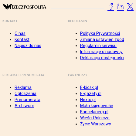
KONTAKT
REGULAMIN
O nas
Polityka Prywatności
Kontakt
Zmiana ustawień zgód
Napisz do nas
Regulamin serwisu
Informacje o nadawcy
Deklaracja dostępności
REKLAMA I PRENUMERATA
PARTNERZY
Reklama
E-kiosk.pl
Ogłoszenia
E-gazety.pl
Prenumerata
Nexto.pl
Archiwum
Mała księgowość
Kancelarierp.pl
Wieści Rolnicze
Życie Warszawy