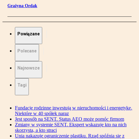
Grażyna Ordak
Powiązane
Polecane
Najnowsze
Tagi
Fundacje rodzinne inwestują w nieruchomości i energetykę.
Niektóre w 40 spółek naraz
Jest sposób na SENT. Status AEO może pomóc firmom
Zmiany w systemie SENT. Ekspert wskazuje kto na nich
skorzysta, a kto straci
Unia nakazuje ograniczenie plastiku. Rząd spóźnia się z