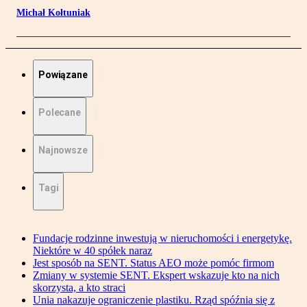
Michał Kołtuniak
Powiązane
Polecane
Najnowsze
Tagi
Fundacje rodzinne inwestują w nieruchomości i energetykę.
Niektóre w 40 spółek naraz
Jest sposób na SENT. Status AEO może pomóc firmom
Zmiany w systemie SENT. Ekspert wskazuje kto na nich
skorzysta, a kto straci
Unia nakazuje ograniczenie plastiku. Rząd spóźnia się z