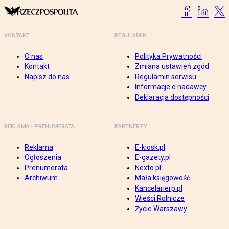
KONTAKT
REGULAMIN
O nas
Polityka Prywatności
Kontakt
Zmiana ustawień zgód
Napisz do nas
Regulamin serwisu
Informacje o nadawcy
Deklaracja dostępności
REKLAMA I PRENUMERATA
PARTNERZY
Reklama
E-kiosk.pl
Ogłoszenia
E-gazety.pl
Prenumerata
Nexto.pl
Archiwum
Mała księgowość
Kancelarierp.pl
Wieści Rolnicze
Życie Warszawy