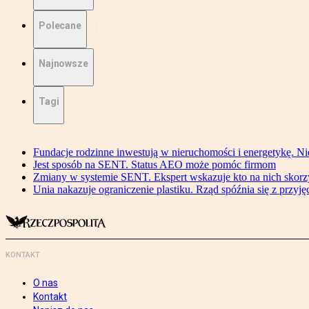
Polecane
Najnowsze
Tagi
Fundacje rodzinne inwestują w nieruchomości i energetykę. Ni
Jest sposób na SENT. Status AEO może pomóc firmom
Zmiany w systemie SENT. Ekspert wskazuje kto na nich skorzys
Unia nakazuje ograniczenie plastiku. Rząd spóźnia się z przyj
KONTAKT
O nas
Kontakt