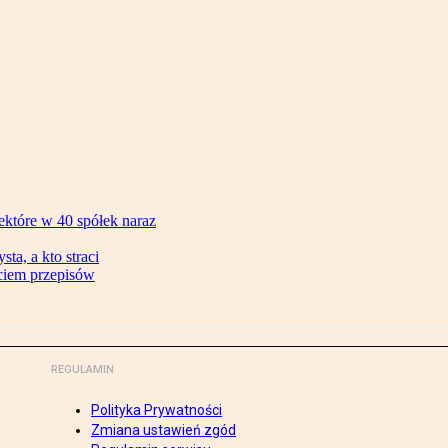
ektóre w 40 spółek naraz
ta, a kto straci
ęciem przepisów
REGULAMIN
Polityka Prywatności
Zmiana ustawień zgód