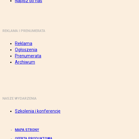
Napisz do nas
REKLAMA I PRENUMERATA
Reklama
Ogłoszenia
Prenumerata
Archiwum
NASZE WYDARZENIA
Szkolenia i konferencje
MAPA STRONY
OFERTA PRODUKTOWA