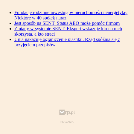
Fundacje rodzinne inwestują w nieruchomości i energetykę.
Niektóre w 40 spółek naraz
Jest sposób na SENT. Status AEO może pomóc firmom
Zmiany w systemie SENT. Ekspert wskazuje kto na nich
skorzysta, a kto straci
Unia nakazuje ograniczenie plastiku. Rząd spóźnia się z
przyjęciem przepisów