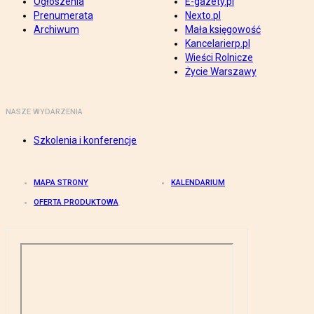
Ogłoszenia
E-gazety.pl
Prenumerata
Nexto.pl
Archiwum
Mała księgowość
Kancelarierp.pl
Wieści Rolnicze
Życie Warszawy
NASZE WYDARZENIA
Szkolenia i konferencje
MAPA STRONY
KALENDARIUM
OFERTA PRODUKTOWA