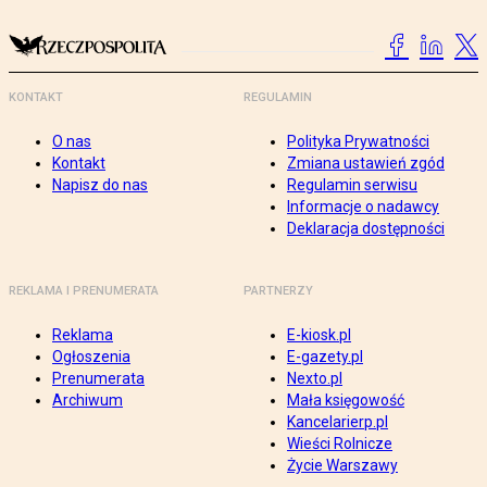
KONTAKT
REGULAMIN
O nas
Polityka Prywatności
Kontakt
Zmiana ustawień zgód
Napisz do nas
Regulamin serwisu
Informacje o nadawcy
Deklaracja dostępności
REKLAMA I PRENUMERATA
PARTNERZY
Reklama
E-kiosk.pl
Ogłoszenia
E-gazety.pl
Prenumerata
Nexto.pl
Archiwum
Mała księgowość
Kancelarierp.pl
Wieści Rolnicze
Życie Warszawy