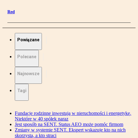
Red
Powiązane
Polecane
Najnowsze
Tagi
Fundacje rodzinne inwestują w nieruchomości i energetykę.
Niektóre w 40 spółek naraz
Jest sposób na SENT. Status AEO może pomóc firmom
Zmiany w systemie SENT. Ekspert wskazuje kto na nich
skorzysta, a kto straci