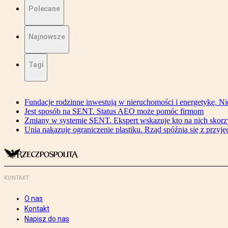
Polecane
Najnowsze
Tagi
Fundacje rodzinne inwestują w nieruchomości i energetykę. Ni
Jest sposób na SENT. Status AEO może pomóc firmom
Zmiany w systemie SENT. Ekspert wskazuje kto na nich skorzys
Unia nakazuje ograniczenie plastiku. Rząd spóźnia się z przyj
KONTAKT
O nas
Kontakt
Napisz do nas