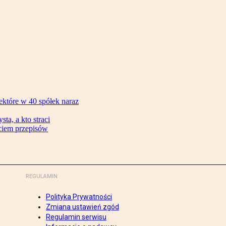
ektóre w 40 spółek naraz
ta, a kto straci
ęciem przepisów
REGULAMIN
Polityka Prywatności
Zmiana ustawień zgód
Regulamin serwisu