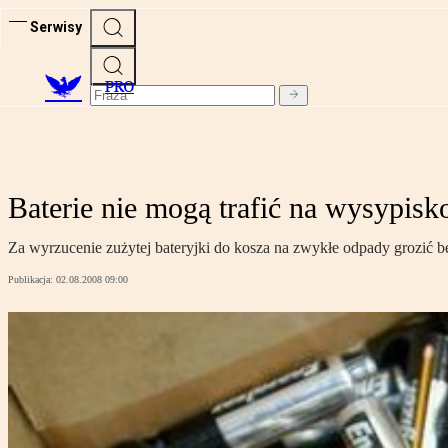
Serwisy
PRO
Baterie nie mogą trafić na wysypisko
Za wyrzucenie zużytej bateryjki do kosza na zwykłe odpady grozić b
Publikacja:
02.08.2008 09:00