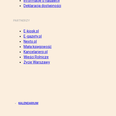
Informacje o nadawcy
Deklaracja dostępności
PARTNERZY
E-kiosk.pl
E-gazety.pl
Nexto.pl
Mała księgowość
Kancelarierp.pl
Wieści Rolnicze
Życie Warszawy
KALENDARIUM