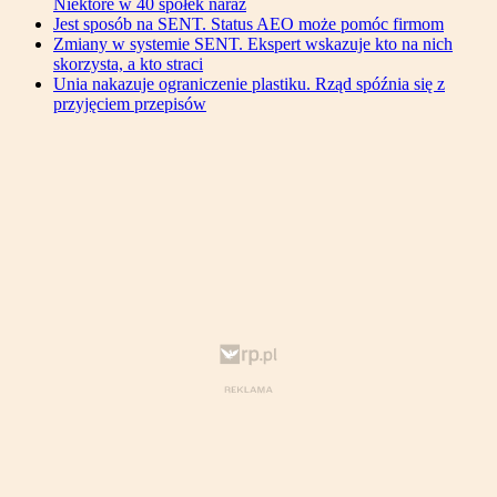
Niektóre w 40 spółek naraz
Jest sposób na SENT. Status AEO może pomóc firmom
Zmiany w systemie SENT. Ekspert wskazuje kto na nich
skorzysta, a kto straci
Unia nakazuje ograniczenie plastiku. Rząd spóźnia się z
przyjęciem przepisów