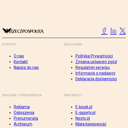
KONTAKT
REGULAMIN
O nas
Polityka Prywatności
Kontakt
Zmiana ustawień zgód
Napisz do nas
Regulamin serwisu
Informacje o nadawcy
Deklaracja dostępności
REKLAMA I PRENUMERATA
PARTNERZY
Reklama
E-kiosk.pl
Ogłoszenia
E-gazety.pl
Prenumerata
Nexto.pl
Archiwum
Mała księgowość