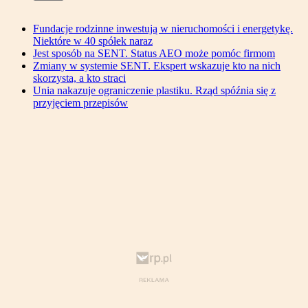
Fundacje rodzinne inwestują w nieruchomości i energetykę.
Niektóre w 40 spółek naraz
Jest sposób na SENT. Status AEO może pomóc firmom
Zmiany w systemie SENT. Ekspert wskazuje kto na nich
skorzysta, a kto straci
Unia nakazuje ograniczenie plastiku. Rząd spóźnia się z
przyjęciem przepisów