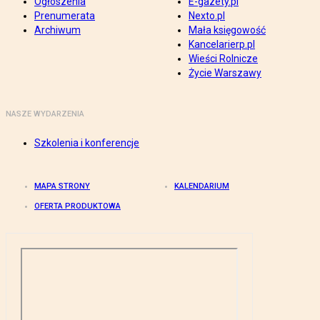
Ogłoszenia
E-gazety.pl
Prenumerata
Nexto.pl
Archiwum
Mała księgowość
Kancelarierp.pl
Wieści Rolnicze
Życie Warszawy
NASZE WYDARZENIA
Szkolenia i konferencje
MAPA STRONY
KALENDARIUM
OFERTA PRODUKTOWA