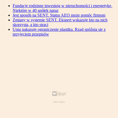
Fundacje rodzinne inwestują w nieruchomości i energetykę.
Niektóre w 40 spółek naraz
Jest sposób na SENT. Status AEO może pomóc firmom
Zmiany w systemie SENT. Ekspert wskazuje kto na nich
skorzysta, a kto straci
Unia nakazuje ograniczenie plastiku. Rząd spóźnia się z
przyjęciem przepisów