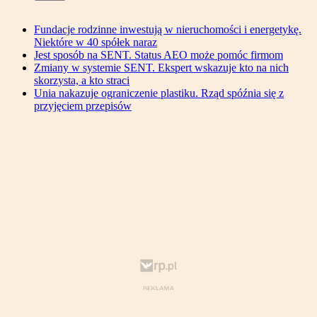
Fundacje rodzinne inwestują w nieruchomości i energetykę.
Niektóre w 40 spółek naraz
Jest sposób na SENT. Status AEO może pomóc firmom
Zmiany w systemie SENT. Ekspert wskazuje kto na nich
skorzysta, a kto straci
Unia nakazuje ograniczenie plastiku. Rząd spóźnia się z
przyjęciem przepisów