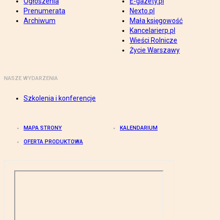
Ogłoszenia
E-gazety.pl
Prenumerata
Nexto.pl
Archiwum
Mała księgowość
Kancelarierp.pl
Wieści Rolnicze
Życie Warszawy
NASZE WYDARZENIA
Szkolenia i konferencje
MAPA STRONY
KALENDARIUM
OFERTA PRODUKTOWA