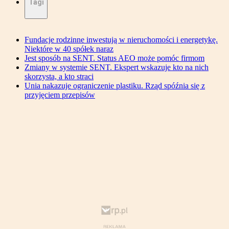
Tagi
Fundacje rodzinne inwestują w nieruchomości i energetykę.
Niektóre w 40 spółek naraz
Jest sposób na SENT. Status AEO może pomóc firmom
Zmiany w systemie SENT. Ekspert wskazuje kto na nich
skorzysta, a kto straci
Unia nakazuje ograniczenie plastiku. Rząd spóźnia się z
przyjęciem przepisów