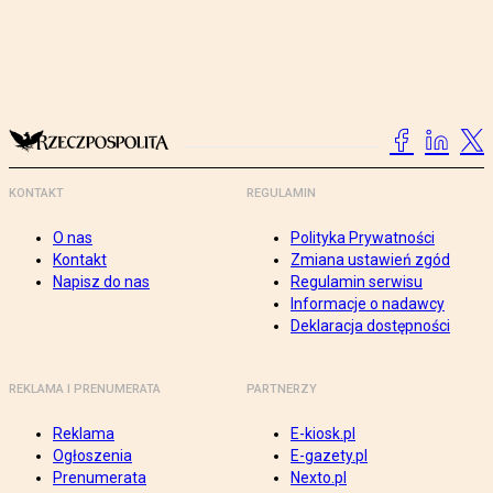
KONTAKT
REGULAMIN
O nas
Polityka Prywatności
Kontakt
Zmiana ustawień zgód
Napisz do nas
Regulamin serwisu
Informacje o nadawcy
Deklaracja dostępności
REKLAMA I PRENUMERATA
PARTNERZY
Reklama
E-kiosk.pl
Ogłoszenia
E-gazety.pl
Prenumerata
Nexto.pl