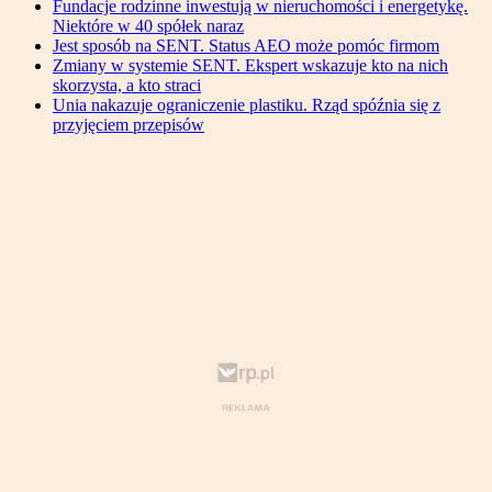
Fundacje rodzinne inwestują w nieruchomości i energetykę.
Niektóre w 40 spółek naraz
Jest sposób na SENT. Status AEO może pomóc firmom
Zmiany w systemie SENT. Ekspert wskazuje kto na nich
skorzysta, a kto straci
Unia nakazuje ograniczenie plastiku. Rząd spóźnia się z
przyjęciem przepisów