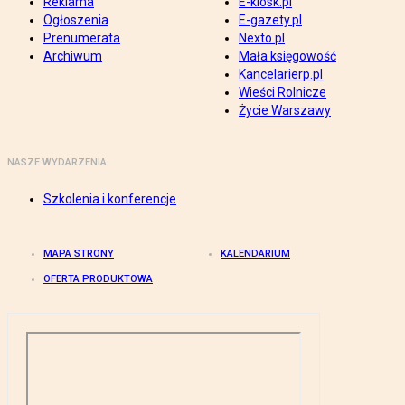
Reklama
E-kiosk.pl
Ogłoszenia
E-gazety.pl
Prenumerata
Nexto.pl
Archiwum
Mała księgowość
Kancelarierp.pl
Wieści Rolnicze
Życie Warszawy
NASZE WYDARZENIA
Szkolenia i konferencje
MAPA STRONY
KALENDARIUM
OFERTA PRODUKTOWA