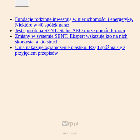
Fundacje rodzinne inwestują w nieruchomości i energetykę.
Niektóre w 40 spółek naraz
Jest sposób na SENT. Status AEO może pomóc firmom
Zmiany w systemie SENT. Ekspert wskazuje kto na nich
skorzysta, a kto straci
Unia nakazuje ograniczenie plastiku. Rząd spóźnia się z
przyjęciem przepisów