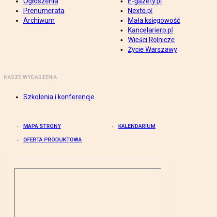
Ogłoszenia
E-gazety.pl
Prenumerata
Nexto.pl
Archiwum
Mała księgowość
Kancelarierp.pl
Wieści Rolnicze
Życie Warszawy
NASZE WYDARZENIA
Szkolenia i konferencje
MAPA STRONY
KALENDARIUM
OFERTA PRODUKTOWA