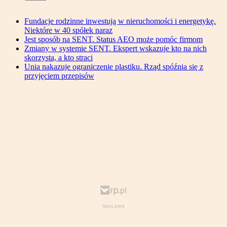
Fundacje rodzinne inwestują w nieruchomości i energetykę.
Niektóre w 40 spółek naraz
Jest sposób na SENT. Status AEO może pomóc firmom
Zmiany w systemie SENT. Ekspert wskazuje kto na nich
skorzysta, a kto straci
Unia nakazuje ograniczenie plastiku. Rząd spóźnia się z
przyjęciem przepisów