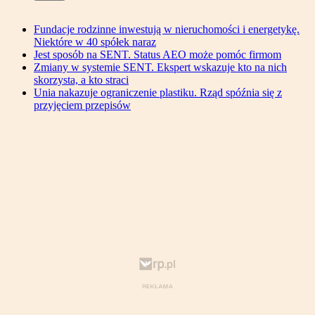
Fundacje rodzinne inwestują w nieruchomości i energetykę.
Niektóre w 40 spółek naraz
Jest sposób na SENT. Status AEO może pomóc firmom
Zmiany w systemie SENT. Ekspert wskazuje kto na nich
skorzysta, a kto straci
Unia nakazuje ograniczenie plastiku. Rząd spóźnia się z
przyjęciem przepisów